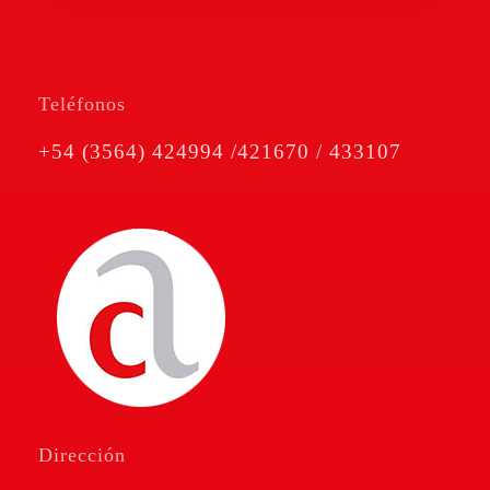
Teléfonos
+54 (3564) 424994 /421670 / 433107
Amé & Cravero
Consultores de Empresa
Dirección