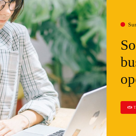
Su
So
bu
op
T