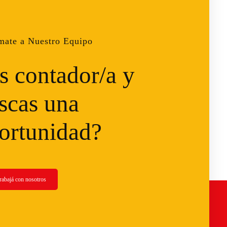
mate a Nuestro Equipo
s contador/a y
scas una
ortunidad?
rabajá
con nosotros