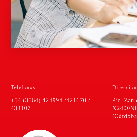
Teléfonos
Dirección
+54 (3564) 424994 /421670 /
Pje. Zani
433107
X2400NFE
(Córdoba