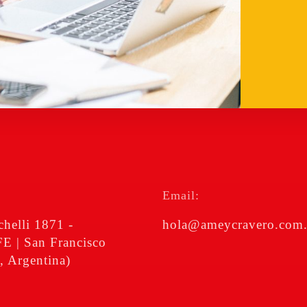
Email:
chelli 1871 -
hola@ameycravero.com.
 | San Francisco
, Argentina)