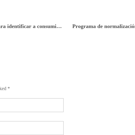
Actualización del importe de facturación para identificar a consumidores finales
rked *