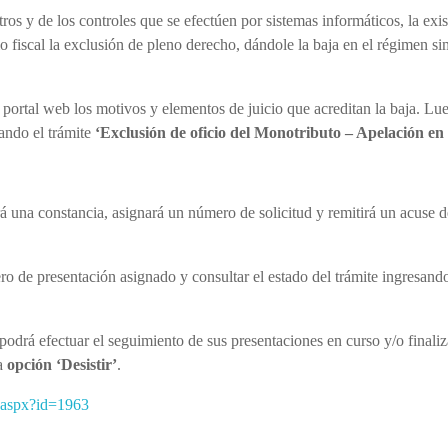
tros y de los controles que se efectúen por sistemas informáticos, la exi
o fiscal la exclusión de pleno derecho, dándole la baja en el régimen sim
ortal web los motivos y elementos de juicio que acreditan la baja. Lueg
nando el trámite
‘Exclusión de oficio del Monotributo – Apelación en
irá una constancia, asignará un número de solicitud y remitirá un acuse 
ero de presentación asignado y consultar el estado del trámite ingresand
 podrá efectuar el seguimiento de sus presentaciones en curso y/o finaliza
a
opción ‘Desistir’
.
er.aspx?id=1963